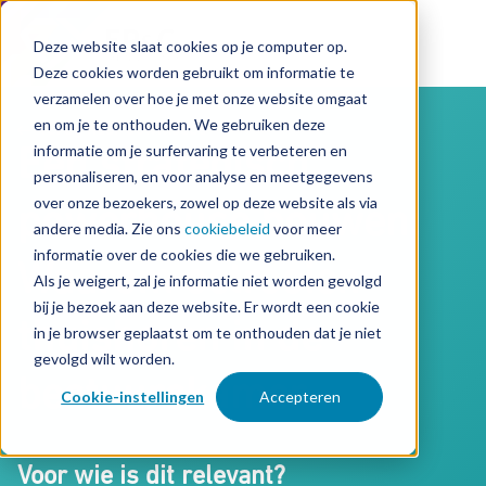
Deze website slaat cookies op je computer op.
Deze cookies worden gebruikt om informatie te
verzamelen over hoe je met onze website omgaat
en om je te onthouden. We gebruiken deze
Terug naar downloads
informatie om je surfervaring te verbeteren en
Een strategisch
personaliseren, en voor analyse en meetgegevens
over onze bezoekers, zowel op deze website als via
powerhouse bouwen:
andere media. Zie ons
cookiebeleid
voor meer
informatie over de cookies die we gebruiken.
Waarom octrooien
Als je weigert, zal je informatie niet worden gevolgd
bij je bezoek aan deze website. Er wordt een cookie
thuishoren in de
in je browser geplaatst om te onthouden dat je niet
gevolgd wilt worden.
bestuurskamer
Cookie-instellingen
Accepteren
Voor wie is dit relevant?