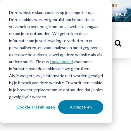
HOME
Deze website slaat cookies op je computer op.
Deze cookies worden gebruikt om informatie te
MENSEN
verzamelen over hoe je met onze website omgaat
en om je te onthouden. We gebruiken deze
informatie om je surfervaring te verbeteren en
KENNISBANK
MAAK EEN AFSPRAAK
personaliseren, en voor analyse en meetgegevens
over onze bezoekers, zowel op deze website als via
andere media. Zie ons
cookiebeleid
voor meer
informatie over de cookies die we gebruiken.
OVER
Mensen
Als je weigert, zal je informatie niet worden gevolgd
EP&C
bij je bezoek aan deze website. Er wordt een cookie
in je browser geplaatst om te onthouden dat je niet
CONTACT
gevolgd wilt worden.
MAAK KENNIS MET FLEUR
Cookie-instellingen
Accepteren
KESSELS, M.SC.