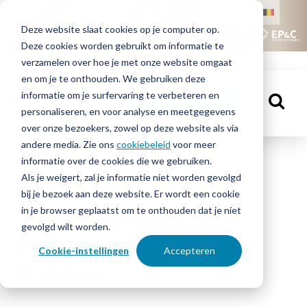
HOME
Deze website slaat cookies op je computer op.
Deze cookies worden gebruikt om informatie te
MENSEN
verzamelen over hoe je met onze website omgaat
en om je te onthouden. We gebruiken deze
informatie om je surfervaring te verbeteren en
KENNISBANK
MAAK EEN AFSPRAAK
personaliseren, en voor analyse en meetgegevens
over onze bezoekers, zowel op deze website als via
andere media. Zie ons
cookiebeleid
voor meer
informatie over de cookies die we gebruiken.
OVER
Mensen
Als je weigert, zal je informatie niet worden gevolgd
EP&C
bij je bezoek aan deze website. Er wordt een cookie
in je browser geplaatst om te onthouden dat je niet
CONTACT
gevolgd wilt worden.
MAAK KENNIS MET HELEN
Cookie-instellingen
Accepteren
PEVERELLI