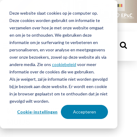
HOME
Deze website slaat cookies op je computer op.
Deze cookies worden gebruikt om informatie te
MENSEN
verzamelen over hoe je met onze website omgaat
en om je te onthouden. We gebruiken deze
informatie om je surfervaring te verbeteren en
KENNISBANK
MAAK EEN AFSPRAAK
personaliseren, en voor analyse en meetgegevens
over onze bezoekers, zowel op deze website als via
andere media. Zie ons
cookiebeleid
voor meer
informatie over de cookies die we gebruiken.
OVER
Mensen
Als je weigert, zal je informatie niet worden gevolgd
EP&C
bij je bezoek aan deze website. Er wordt een cookie
in je browser geplaatst om te onthouden dat je niet
CONTACT
gevolgd wilt worden.
MAAK KENNIS MET SACHA
Cookie-instellingen
Accepteren
MUIJS