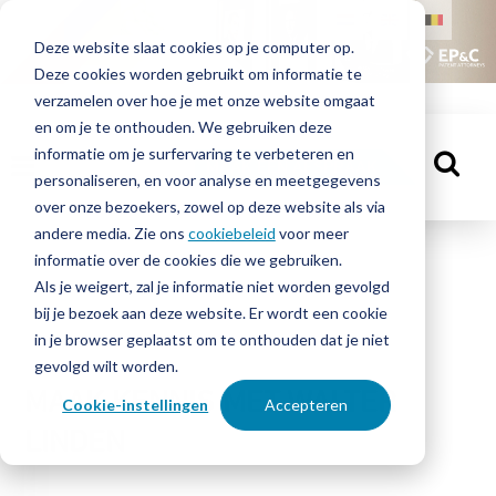
HOME
Deze website slaat cookies op je computer op.
Deze cookies worden gebruikt om informatie te
MENSEN
verzamelen over hoe je met onze website omgaat
en om je te onthouden. We gebruiken deze
informatie om je surfervaring te verbeteren en
KENNISBANK
MAAK EEN AFSPRAAK
personaliseren, en voor analyse en meetgegevens
over onze bezoekers, zowel op deze website als via
andere media. Zie ons
cookiebeleid
voor meer
informatie over de cookies die we gebruiken.
OVER
Mensen
Als je weigert, zal je informatie niet worden gevolgd
EP&C
bij je bezoek aan deze website. Er wordt een cookie
in je browser geplaatst om te onthouden dat je niet
CONTACT
gevolgd wilt worden.
MAAK KENNIS MET WALTER
Cookie-instellingen
Accepteren
LINDEN