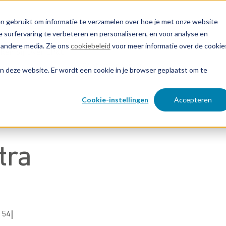
n gebruikt om informatie te verzamelen over hoe je met onze website
 surfervaring te verbeteren en personaliseren, en voor analyse en
 andere media. Zie ons
cookiebeleid
voor meer informatie over de cookie
ken bij
Over EP&C
Contact opnemen
aan deze website. Er wordt een cookie in je browser geplaatst om te
Cookie-instellingen
Accepteren
tra
 54
|