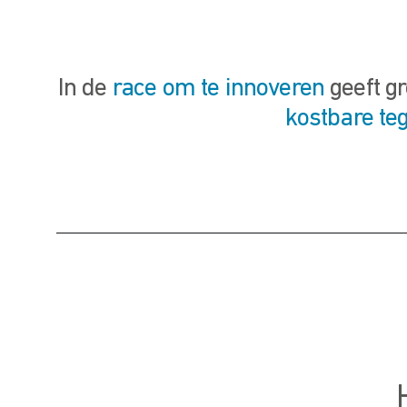
In de
race om te innoveren
geeft g
kostbare te