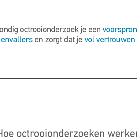
rondig octrooionderzoek je een
voorspron
genvallers
en zorgt dat je
vol vertrouwen 
Hoe octrooionderzoeken werke