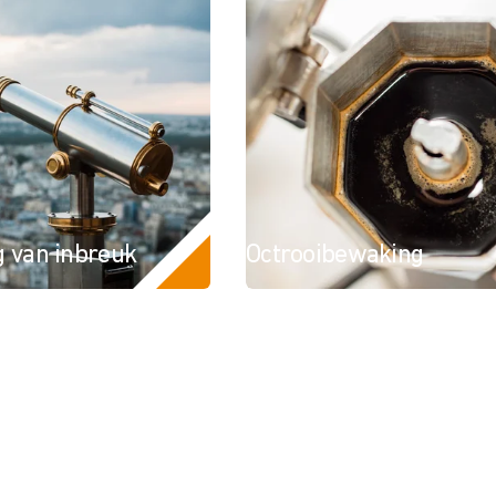
g van inbreuk
Octrooibewaking