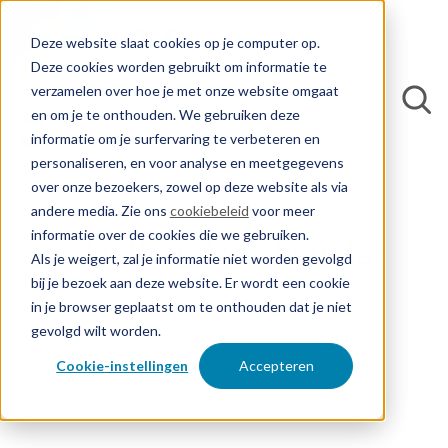
Deze website slaat cookies op je computer op.
Deze cookies worden gebruikt om informatie te
verzamelen over hoe je met onze website omgaat
en om je te onthouden. We gebruiken deze
informatie om je surfervaring te verbeteren en
personaliseren, en voor analyse en meetgegevens
over onze bezoekers, zowel op deze website als via
andere media. Zie ons
cookiebeleid
voor meer
informatie over de cookies die we gebruiken.
Jeethendra Shewdat
Als je weigert, zal je informatie niet worden gevolgd
bij je bezoek aan deze website. Er wordt een cookie
Application Manager
in je browser geplaatst om te onthouden dat je niet
gevolgd wilt worden.
jeethendra.shewdat@epc.nl
+31 70 414 54 18
Cookie-instellingen
Accepteren