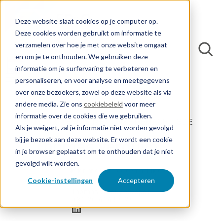
Deze website slaat cookies op je computer op.
Deze cookies worden gebruikt om informatie te
verzamelen over hoe je met onze website omgaat
en om je te onthouden. We gebruiken deze
informatie om je surfervaring te verbeteren en
personaliseren, en voor analyse en meetgegevens
over onze bezoekers, zowel op deze website als via
andere media. Zie ons
cookiebeleid
voor meer
informatie over de cookies die we gebruiken.
MAAK KENNIS MET ONZE GEMACHTIGDE
Als je weigert, zal je informatie niet worden gevolgd
bij je bezoek aan deze website. Er wordt een cookie
Thomas Verduyn
in je browser geplaatst om te onthouden dat je niet
gevolgd wilt worden.
Nederlands Octrooigemachtigde
Cookie-instellingen
Accepteren
thomas.verduyn@epc.nl
+31 70 414 54 74