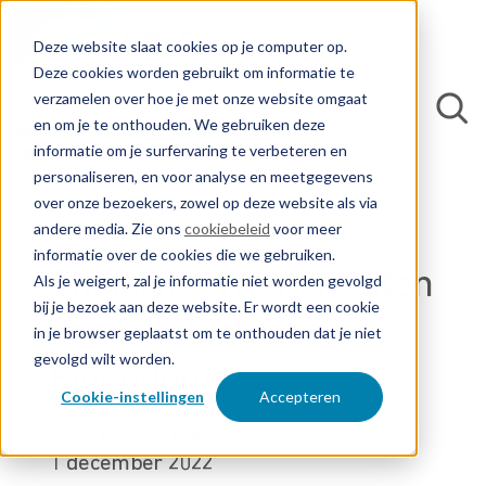
Deze website slaat cookies op je computer op.
Deze cookies worden gebruikt om informatie te
verzamelen over hoe je met onze website omgaat
en om je te onthouden. We gebruiken deze
informatie om je surfervaring te verbeteren en
personaliseren, en voor analyse en meetgegevens
Terug naar blogs
over onze bezoekers, zowel op deze website als via
andere media. Zie ons
cookiebeleid
voor meer
informatie over de cookies die we gebruiken.
China, het Wilde Westen
Als je weigert, zal je informatie niet worden gevolgd
bij je bezoek aan deze website. Er wordt een cookie
van Intellectueel
in je browser geplaatst om te onthouden dat je niet
gevolgd wilt worden.
Eigendom?
Cookie-instellingen
Accepteren
Door Marcel Kortekaas
1 december 2022