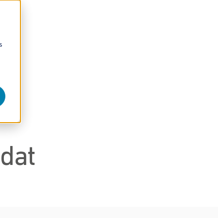
s
 dat