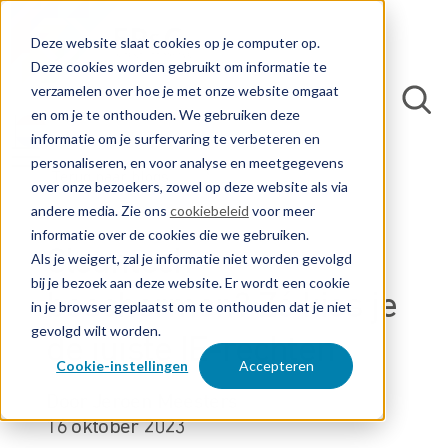
Deze website slaat cookies op je computer op.
Deze cookies worden gebruikt om informatie te
verzamelen over hoe je met onze website omgaat
en om je te onthouden. We gebruiken deze
informatie om je surfervaring te verbeteren en
personaliseren, en voor analyse en meetgegevens
Terug naar blogs
over onze bezoekers, zowel op deze website als via
andere media. Zie ons
cookiebeleid
voor meer
informatie over de cookies die we gebruiken.
Cleantech
Als je weigert, zal je informatie niet worden gevolgd
bij je bezoek aan deze website. Er wordt een cookie
beschermen? Zó kies je
in je browser geplaatst om te onthouden dat je niet
gevolgd wilt worden.
de juiste IE-rechten
Cookie-instellingen
Accepteren
Door Jeroen Meesters
16 oktober 2023