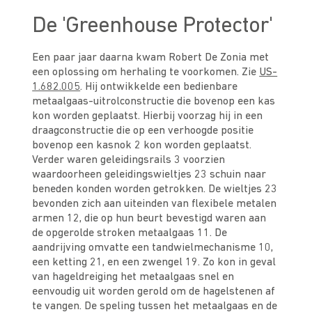
De 'Greenhouse Protector'
Een paar jaar daarna kwam Robert De Zonia met
een oplossing om herhaling te voorkomen. Zie
US-
1.682.005
. Hij ontwikkelde een bedienbare
metaalgaas-uitrolconstructie die bovenop een kas
kon worden geplaatst. Hierbij voorzag hij in een
draagconstructie die op een verhoogde positie
bovenop een kasnok 2 kon worden geplaatst.
Verder waren geleidingsrails 3 voorzien
waardoorheen geleidingswieltjes 23 schuin naar
beneden konden worden getrokken. De wieltjes 23
bevonden zich aan uiteinden van flexibele metalen
armen 12, die op hun beurt bevestigd waren aan
de opgerolde stroken metaalgaas 11. De
aandrijving omvatte een tandwielmechanisme 10,
een ketting 21, en een zwengel 19. Zo kon in geval
van hageldreiging het metaalgaas snel en
eenvoudig uit worden gerold om de hagelstenen af
te vangen. De speling tussen het metaalgaas en de