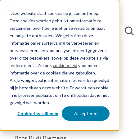
Deze website slaat cookies op je computer op.
Deze cookies worden gebruikt om informatie te
verzamelen over hoe je met onze website omgaat
en om je te onthouden. We gebruiken deze
informatie om je surfervaring te verbeteren en
personaliseren, en voor analyse en meetgegevens
Terug naar blogs
over onze bezoekers, zowel op deze website als via
andere media. Zie ons
cookiebeleid
voor meer
informatie over de cookies die we gebruiken.
Oude
Als je weigert, zal je informatie niet worden gevolgd
bij je bezoek aan deze website. Er wordt een cookie
tuinbouwoctrooien:
in je browser geplaatst om te onthouden dat je niet
gevolgd wilt worden.
bescherming tegen
Cookie-instellingen
Accepteren
hagel
Door Rudi Riemens