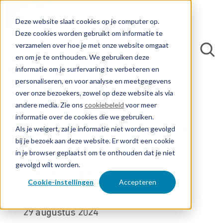
Deze website slaat cookies op je computer op.
Deze cookies worden gebruikt om informatie te
verzamelen over hoe je met onze website omgaat
en om je te onthouden. We gebruiken deze
informatie om je surfervaring te verbeteren en
personaliseren, en voor analyse en meetgegevens
Terug naar blogs
over onze bezoekers, zowel op deze website als via
andere media. Zie ons
cookiebeleid
voor meer
informatie over de cookies die we gebruiken.
Van jeugdsparen bij de
Als je weigert, zal je informatie niet worden gevolgd
bij je bezoek aan deze website. Er wordt een cookie
lokale bank naar de
in je browser geplaatst om te onthouden dat je niet
gevolgd wilt worden.
Ledenraad
Cookie-instellingen
Accepteren
Door Rudi Riemens
29 augustus 2024