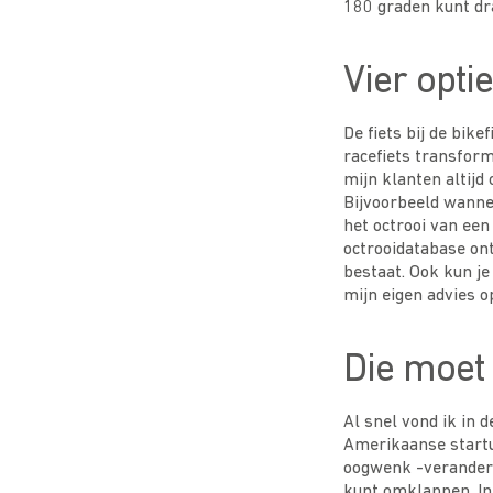
180 graden kunt draa
Vier opti
De fiets bij de bik
racefiets transform
mijn klanten altijd
Bijvoorbeeld wanne
het octrooi van een
octrooidatabase ont
bestaat. Ook kun je
mijn eigen advies o
Die moet 
Al snel vond ik in 
Amerikaanse startu
oogwenk -veranderen
kunt omklappen. In 