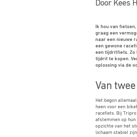
Door Kees H
Ik hou van fietsen
graag een vermoge
naar een nieuwe r
een gewone racefi
een tijdritfiets. Z
tijdrit te kopen. 
oplossing via de o
Van twee 
Het begon allemaal 
heen voor een bikef
racefiets. Bij Trip
afstemmen op hun l
opzichte van het s
lichaam stabiel zij