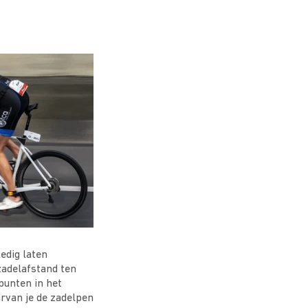
ledig laten
zadelafstand ten
punten in het
arvan je de zadelpen