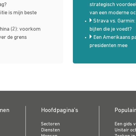
ag?
strategisch voordeel:
tie is mijn beste
van een moderne oct
Strava vs. Garmin
hina (2): voorkom
bijten die je voedt?
ver de grens
Een Amerikaans pat
presidenten mee
emen
Hoofdpagina’s
Populai
Sectoren
Een gids 
Diensten
Unitair oc