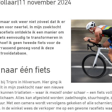
ollaar
|
11 november 2024
, maar ook weer niet zóveel dat ik er
n voor neertel. In mijn zoektocht
acefiets ontdekte ik een manier om
ets eenvoudig te transformeren in
o hoef ik geen tweede fiets voor de
Verrassend genoeg vond ik deze
ctrooidatabase.
naar één fiets
bij Tripro in Hilversum. Hier ging ik
it in mijn zoektocht naar een nieuwe
ro kunnen triatleten – waar ik mezelf onder schaar – een fiets vol
ichaam. Alles kan afgesteld worden: zadelhoogte, stuurhoogte, 
tuur. Met een camera wordt vervolgens gekeken of alle scharnier
n. In de winkel wees de verkoper me op een gewone racefiets wa