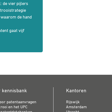
 de vier pijlers
rooistrategie
: waarom de hand
ent gaat vijf
r kennisbank
Kantoren
voor patentaanvragen
Rijswijk
trooi en het UPC
Amsterdam