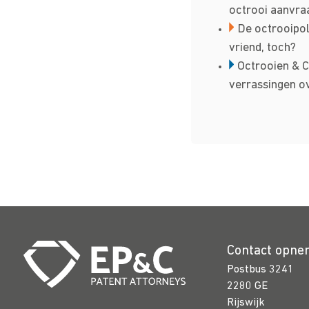
octrooi aanvra
De octrooipoli
vriend, toch?
Octrooien & C
verrassingen o
Contact opn
Postbus 3241
2280 GE
Rijswijk