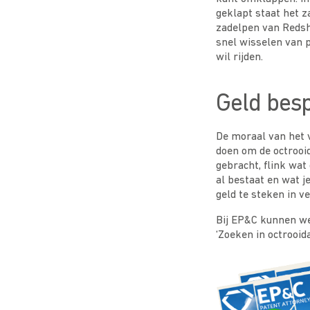
geklapt staat het z
zadelpen van Redshi
snel wisselen van p
wil rijden.
Geld bes
De moraal van het 
doen om de octrooid
gebracht, flink wat
al bestaat en wat j
geld te steken in v
Bij EP&C kunnen we
‘Zoeken in octrooi