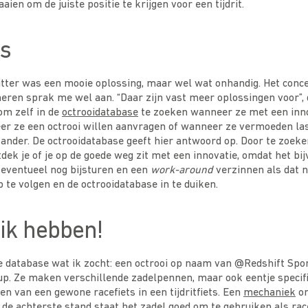
ien om de juiste positie te krijgen voor een tijdrit.
es
efitter was een mooie oplossing, maar wel wat onhandig. Het con
eren sprak me wel aan. “Daar zijn vast meer oplossingen voor”, d
 om zelf in de
octrooidatabase
te zoeken wanneer ze met een innov
er ze een octrooi willen aanvragen of wanneer ze vermoeden la
 ander. De octrooidatabase geeft hier antwoord op. Door te zoeke
dek je of je op de goede weg zit met een innovatie, omdat het bij
 eventueel nog bijsturen en een
work-around
verzinnen als dat no
p te volgen en de octrooidatabase in te duiken.
ik hebben!
de database wat ik zocht: een octrooi op naam van @Redshift Spor
p. Ze maken verschillende zadelpennen, maar ook eentje specifi
 van een gewone racefiets in een tijdritfiets. Een
mechaniek
on
de achterste stand staat het zadel goed om te gebruiken als rac