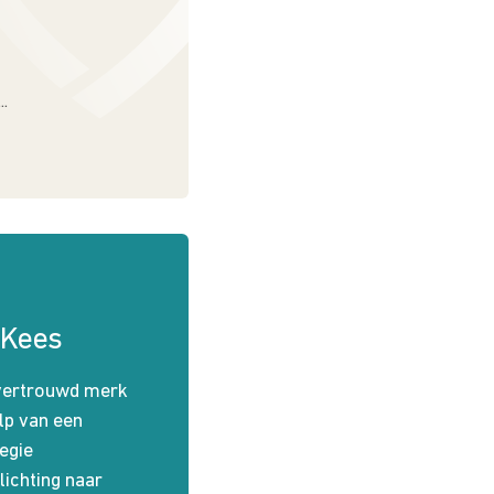
.
 Kees
vertrouwd merk
p van een
egie
lichting naar