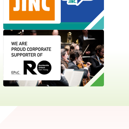
JINC
Residentie Orkest