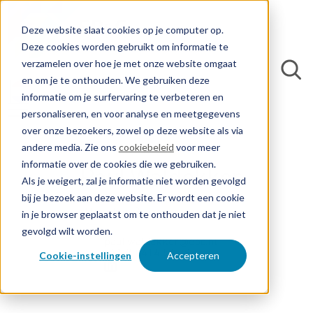
Deze website slaat cookies op je computer op.
Deze cookies worden gebruikt om informatie te
verzamelen over hoe je met onze website omgaat
en om je te onthouden. We gebruiken deze
informatie om je surfervaring te verbeteren en
personaliseren, en voor analyse en meetgegevens
over onze bezoekers, zowel op deze website als via
andere media. Zie ons
cookiebeleid
voor meer
informatie over de cookies die we gebruiken.
Paul Waldekker
Als je weigert, zal je informatie niet worden gevolgd
bij je bezoek aan deze website. Er wordt een cookie
Marketing- & communicatiemanager
in je browser geplaatst om te onthouden dat je niet
gevolgd wilt worden.
paul.waldekker@epc.nl
+31 70 414 54 28
Cookie-instellingen
Accepteren