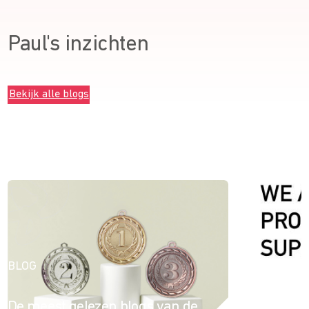
Paul's inzichten
Bekijk alle blogs
BLOG
BLOG
De meest gelezen blogs van de
EP&C ond