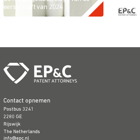
eerste helft van 2024
met Resi
Contact opnemen
Postbus 3241
2280 GE
Rijswijk
The Netherlands
info@epc.nl