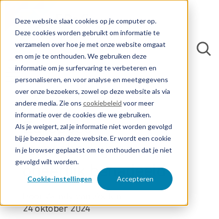
Deze website slaat cookies op je computer op.
Deze cookies worden gebruikt om informatie te
verzamelen over hoe je met onze website omgaat
en om je te onthouden. We gebruiken deze
informatie om je surfervaring te verbeteren en
personaliseren, en voor analyse en meetgegevens
Terug naar blogs
over onze bezoekers, zowel op deze website als via
andere media. Zie ons
cookiebeleid
voor meer
informatie over de cookies die we gebruiken.
Europese
Als je weigert, zal je informatie niet worden gevolgd
bij je bezoek aan deze website. Er wordt een cookie
farmabedrijven:
in je browser geplaatst om te onthouden dat je niet
gevolgd wilt worden.
oneerlijk benadeeld
Cookie-instellingen
Accepteren
Door Wendy van Zoelen
24 oktober 2024