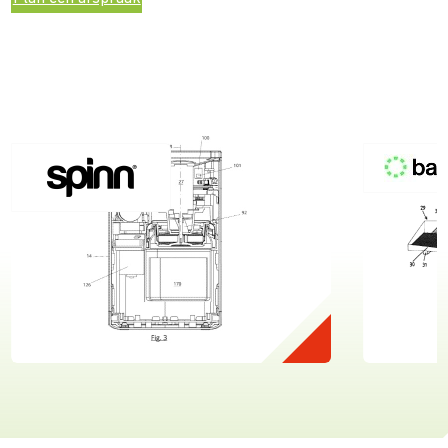
Spinn
Bambood