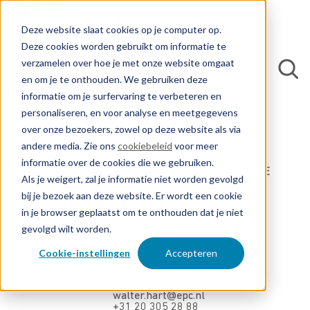
Deze website slaat cookies op je computer op.
Deze cookies worden gebruikt om informatie te
verzamelen over hoe je met onze website omgaat
en om je te onthouden. We gebruiken deze
informatie om je surfervaring te verbeteren en
personaliseren, en voor analyse en meetgegevens
over onze bezoekers, zowel op deze website als via
andere media. Zie ons
cookiebeleid
voor meer
informatie over de cookies die we gebruiken.
MAAK KENNIS MET ONZE GEMACHTIGDE
Als je weigert, zal je informatie niet worden gevolgd
bij je bezoek aan deze website. Er wordt een cookie
Walter Hart
in je browser geplaatst om te onthouden dat je niet
gevolgd wilt worden.
Managing Partner
Cookie-instellingen
Accepteren
Nederlands & Europees Octrooigemachtigde
UPC Representative
walter.hart@epc.nl
+31 20 305 28 88