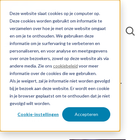
Deze website slaat cookies op je computer op.
Deze cookies worden gebruikt om informatie te
verzamelen over hoe je met onze website omgaat
en om je te onthouden. We gebruiken deze
informatie om je surfervaring te verbeteren en
personaliseren, en voor analyse en meetgegevens
Terug naar blogs
over onze bezoekers, zowel op deze website als via
andere media. Zie ons
cookiebeleid
voor meer
informatie over de cookies die we gebruiken.
Inbreuk op je octrooi? 4
Als je weigert, zal je informatie niet worden gevolgd
bij je bezoek aan deze website. Er wordt een cookie
tips om het te vinden
in je browser geplaatst om te onthouden dat je niet
gevolgd wilt worden.
Door Martijn Vermeulen
Cookie-instellingen
Accepteren
1 december 2022