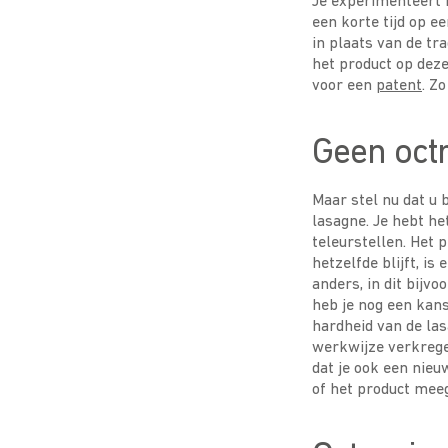
Je experimenteert b
een korte tijd op e
in plaats van de t
het product op deze
voor een
patent
. Z
Geen octr
Maar stel nu dat u 
lasagne. Je hebt h
teleurstellen. Het p
hetzelfde blijft, is
anders, in dit bijvo
heb je nog een kans
hardheid van de la
werkwijze verkrege
dat je ook een nieu
of het product me