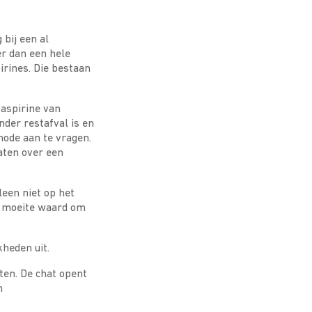
 bij een al
r dan een hele
irines. Die bestaan
 aspirine van
der restafval is en
hode aan te vragen.
aten over een
leen niet op het
de moeite waard om
kheden uit.
ten. De chat opent
n