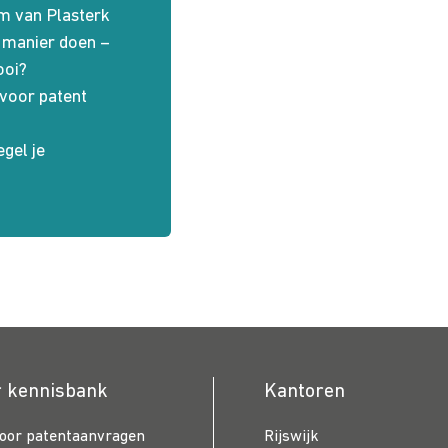
m van Plasterk
e manier doen –
ooi?
 voor patent
gel je
r kennisbank
Kantoren
voor patentaanvragen
Rijswijk