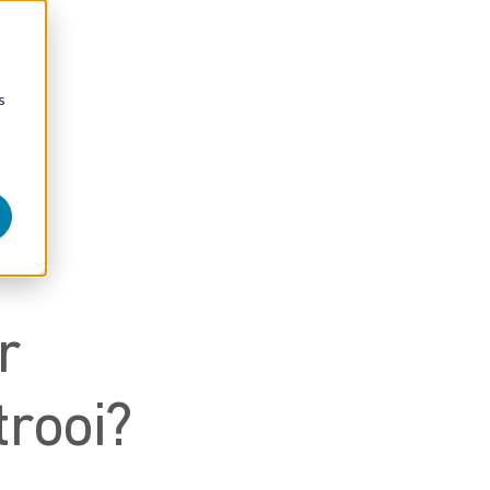
s
r
trooi?