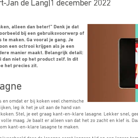
t-Jan de Lang
|
1 december 2022
ken, alleen dan beter!” Denk je dat
voorbeeld bij een gebruiksvoorwerp of
 te maken. Ga vooral je gang. Je
on een octrooi krijgen als je een
ere manier maakt. Belangrijk detail:
i dan niet op het product zelf. In dit
oe het precies zit.
sagne
s en omdat er bij koken veel chemische
ken, leg ik het je uit aan de hand van
koken. Stel, je eet graag kant-en-klare lasagne. Lekker snel, g
volle maag. Je baalt er alleen van dat het zo zacht en klef is. D
 om kant-en-klare lasagne te maken.