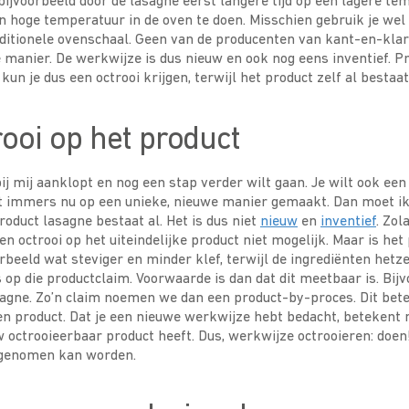
ijvoorbeeld door de lasagne eerst langere tijd op een lagere t
en hoge temperatuur in de oven te doen. Misschien gebruik je we
raditionele ovenschaal. Geen van de producenten van kant-en-kla
 manier. De werkwijze is dus nieuw en ook nog eens inventief. Pre
o kun je dus een octrooi krijgen, terwijl het product zelf al bestaat
ooi op het product
bij mij aanklopt en nog een stap verder wilt gaan. Je wilt ook een
et immers nu op een unieke, nieuwe manier gemaakt. Dan moet ik
roduct lasagne bestaat al. Het is dus niet
nieuw
en
inventief
. Zol
 een octrooi op het uiteindelijke product niet mogelijk. Maar is het
orbeeld wat steviger en minder klef, terwijl de ingrediënten hetze
 op die productclaim. Voorwaarde is dan dat dit meetbaar is. Bij
sagne. Zo’n claim noemen we dan een product-by-proces. Dit bete
n product. Dat je een nieuwe werkwijze hebt bedacht, betekent 
w octrooieerbaar product heeft. Dus, werkwijze octrooieren: doen
egenomen kan worden.