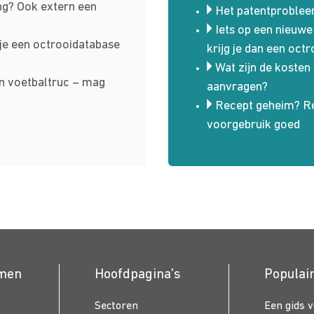
g? Ook extern een
Het patentproblee
Iets op een nieuw
je een octrooidatabase
krijg je dan een octr
Wat zijn de kosten
n voetbaltruc – mag
aanvragen?
Recept geheim? Re
voorgebruik goed
emen
Hoofdpagina’s
Populai
Sectoren
Een gids 