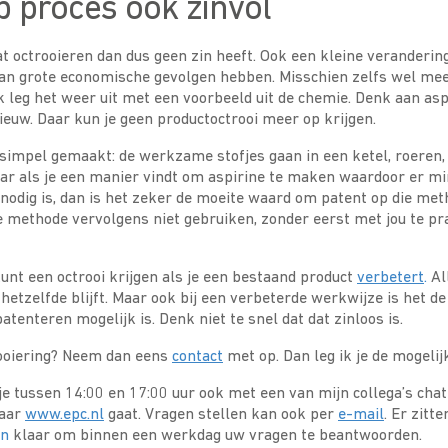
p proces ook zinvol
at octrooieren dan dus geen zin heeft. Ook een kleine verandering
an grote economische gevolgen hebben. Misschien zelfs wel mee
Ik leg het weer uit met een voorbeeld uit de chemie. Denk aan asp
 nieuw. Daar kun je geen productoctrooi meer op krijgen.
 simpel gemaakt: de werkzame stofjes gaan in een ketel, roeren,
ar als je een manier vindt om aspirine te maken waardoor er min
odig is, dan is het zeker de moeite waard om patent op die met
 methode vervolgens niet gebruiken, zonder eerst met jou te pr
kunt een octrooi krijgen als je een bestaand product
verbetert
.
Al
 hetzelfde blijft. Maar ook bij een verbeterde werkwijze is het 
atenteren mogelijk is. Denk niet te snel dat dat zinloos is.
trooiering? Neem dan eens
contact
met op. Dan leg ik je de mogelij
e tussen 14:00 en 17:00 uur ook met een van mijn collega’s chat
naar
www.epc.nl
gaat. Vragen stellen kan ook per
e-mail
. Er zitte
en
klaar om binnen een werkdag uw vragen te beantwoorden.