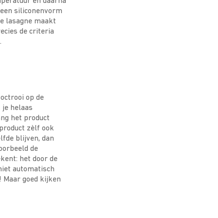
emperatuur en daarna
l een siliconenvorm
re lasagne maakt
cies de criteria
.
 octrooi op de
 je helaas
ang het product
 product zèlf ook
lfde blijven, dan
voorbeeld de
kent: het door de
niet automatisch
! Maar goed kijken