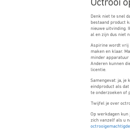
Octrooi o
Denk niet te snel d
bestaand product k
nieuwe uitvinding. 
al en zijn dus niet
Aspirine wordt vrij
maken en klaar. Ma
minder apparatuur n
Anderen kunnen die
licentie.
Samengevat: ja, je 
eindproduct als dat
te onderzoeken of p
Twijfel je over oc
Op werkdagen kun j
zich vanzelf als u 
octrooigemachtigd