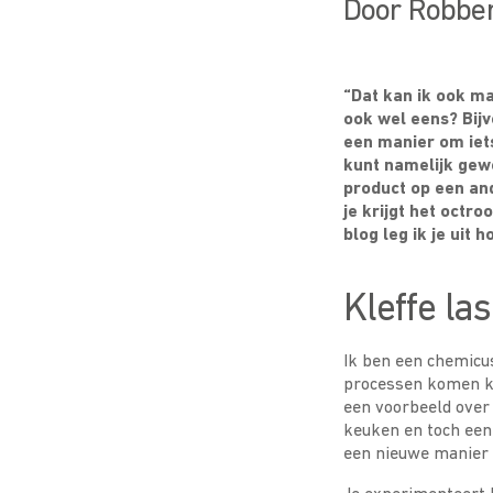
Door Robber
“Dat kan ik ook ma
ook wel eens? Bij
een manier om iets
kunt namelijk gewo
product op een and
je krijgt het octroo
blog leg ik je uit h
Kleffe la
Ik ben een chemicu
processen komen kij
een voorbeeld over 
keuken en toch een 
een nieuwe manier