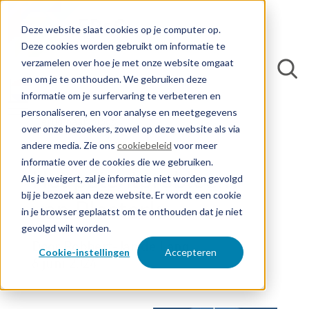
Deze website slaat cookies op je computer op.
Deze cookies worden gebruikt om informatie te
verzamelen over hoe je met onze website omgaat
en om je te onthouden. We gebruiken deze
informatie om je surfervaring te verbeteren en
personaliseren, en voor analyse en meetgegevens
Terug naar blogs
over onze bezoekers, zowel op deze website als via
andere media. Zie ons
cookiebeleid
voor meer
informatie over de cookies die we gebruiken.
Het patentprobleem
Als je weigert, zal je informatie niet worden gevolgd
bij je bezoek aan deze website. Er wordt een cookie
van Plasterk
in je browser geplaatst om te onthouden dat je niet
gevolgd wilt worden.
Door Robbert-Jan de Lang
Cookie-instellingen
Accepteren
6 juni 2024