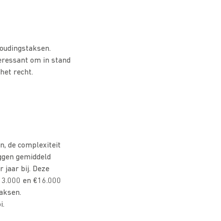
houdingstaksen.
nteressant om in stand
het recht.
n, de complexiteit
iggen gemiddeld
jaar bij. Deze
€13.000 en €16.000
taksen.
i.