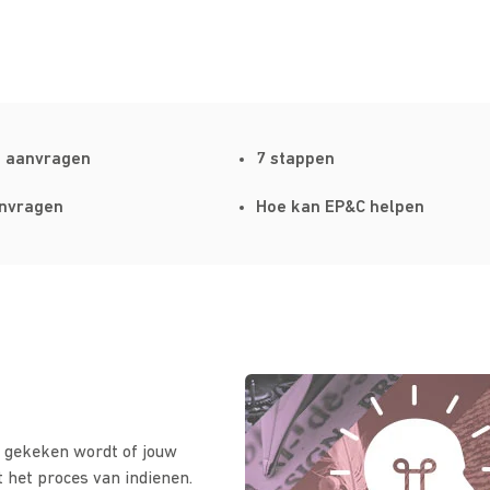
t aanvragen
7 stappen
anvragen
Hoe kan EP&C helpen
t gekeken wordt of jouw
nt het proces van indienen.