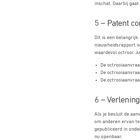
inschat. Daarbij gaat
5 – Patent co
Dit is een belangrij
nieuwheidsrapport sc
waardevol octrooi. Ju
De octrooiaanvraa
De octrooiaanvra
De octrooiaanvraa
6 – Verlening
Als je besluit de aan
om anderen ervan te
gepubliceerd in onde
nu openbaar.