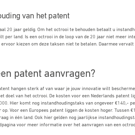
ouding van het patent
al 20 jaar geldig. Om het octrooi te behouden betaalt u instand
ilt per land. Is een octrooi in de loop van de 20 jaar niet meer i
e ervoor kiezen om deze taksen niet te betalen. Daarmee vervalt 
een patent aanvragen?
tent hangen sterk af van waar je jouw innovatie wilt bescherme
het doel van het octrooi. De kosten voor een Nederlands patent l
000. Hier komt nog instandhoudingstaks van ongeveer €140,- per 
r op. Voor een Europees patent liggen de kosten hoger. Tussen 
aag in één land. Ook hier gelden nog jaarlijkse instandhoudings
pagina voor meer informatie over het aanvragen van een octroo