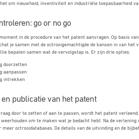
 het om nieuwheid, inventiviteit en industriële toepasbaarheid va
ntroleren: go or no go
k moment in de procedure van het patent aanvragen. Op basis van
hat je samen met de octrooigemachtigde de kansen in van het v
llie bepalen samen wat de vervolgstap is. Er zijn drie opties:
g doorzetten
ag aanpassen
g intrekken
 en publicatie van het patent
vraag door te zetten of aan te passen, wordt het patent verleend.
 weerhouden om te maken wat je bedacht hebt. Na de verlening w
r meer octrooidatabases. De details van de uitvinding en de bijbe