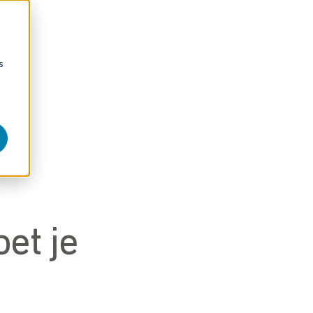
s
et je