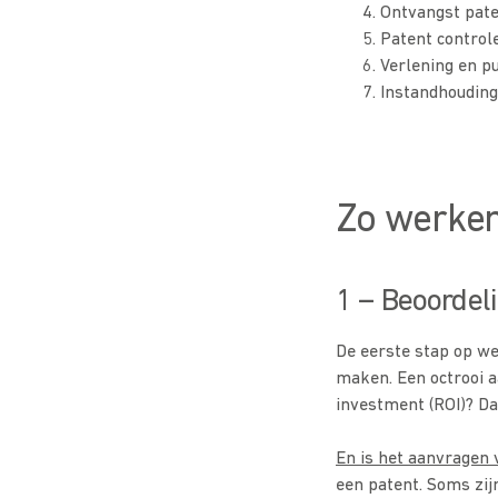
Ontvangst pate
Patent controle
Verlening en pu
Instandhouding
Zo werken
1 – Beoordel
De eerste stap op we
maken. Een octrooi aa
investment (ROI)? Da
En is het aanvragen 
een patent. Soms zi