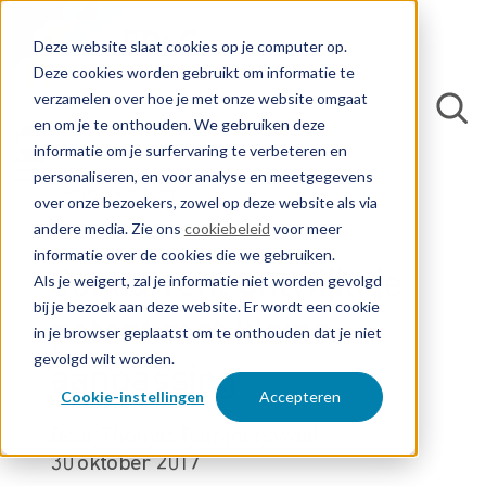
Deze website slaat cookies op je computer op.
Deze cookies worden gebruikt om informatie te
verzamelen over hoe je met onze website omgaat
en om je te onthouden. We gebruiken deze
informatie om je surfervaring te verbeteren en
personaliseren, en voor analyse en meetgegevens
Terug naar blogs
over onze bezoekers, zowel op deze website als via
andere media. Zie ons
cookiebeleid
voor meer
informatie over de cookies die we gebruiken.
Concurrent ontwijkt je
Als je weigert, zal je informatie niet worden gevolgd
bij je bezoek aan deze website. Er wordt een cookie
patent met kleine
in je browser geplaatst om te onthouden dat je niet
gevolgd wilt worden.
aanpassing
Cookie-instellingen
Accepteren
Door Thomas Remmerswaal
30 oktober 2017