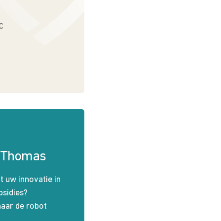
C
n Thomas
 uw innovatie in
sidies?
naar de robot