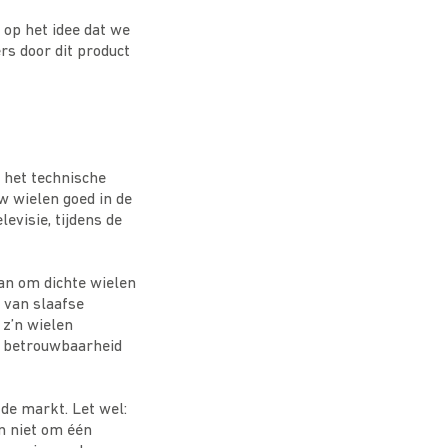
 op het idee dat we
rs door dit product
p het technische
w wielen goed in de
evisie, tijdens de
aan om dichte wielen
 van slaafse
 z’n wielen
de betrouwbaarheid
de markt. Let wel:
n niet om één