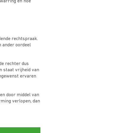
warring en hoe
ldende rechtspraak.
n ander oordeel
 de rechter dus
 staat vrijheid van
ongewenst ervaren
men door middel van
erming verlopen, dan