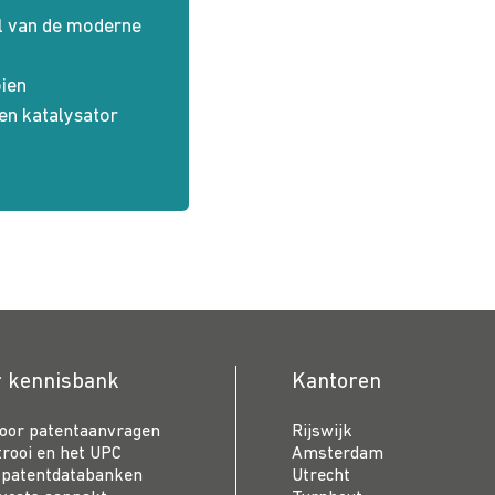
ol van de moderne
e
oien
en katalysator
r kennisbank
Kantoren
voor patentaanvragen
Rijswijk
trooi en het UPC
Amsterdam
 patentdatabanken
Utrecht