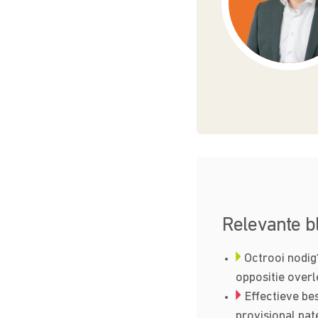
Relevante b
Octrooi nodig
oppositie overl
Effectieve b
provisional pat