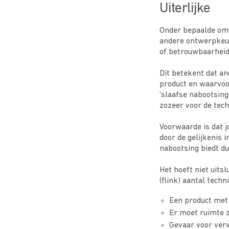
Uiterlijke
Onder bepaalde oms
andere ontwerpkeuz
of betrouwbaarheid
Dit betekent dat an
product en waarvoo
‘slaafse nabootsing
zozeer voor de tec
Voorwaarde is dat j
door de gelijkenis 
nabootsing biedt d
Het hoeft niet uit
(flink) aantal tech
Een product met 
Er moet ruimte z
Gevaar voor verw