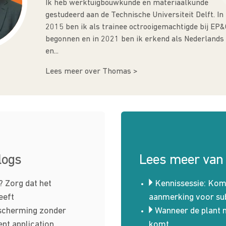
Ik heb werktuigbouwkunde en materiaalkunde
gestudeerd aan de Technische Universiteit Delft. In
2015 ben ik als trainee octrooigemachtigde bij EP&
begonnen en in 2021 ben ik erkend als Nederlands
en...
Lees meer over Thomas >
logs
Lees meer va
? Zorg dat het
Kennissessie: Komt
eeft
aanmerking voor sub
escherming zonder
Wanneer de plant 
ent application
komt