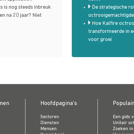
s is nog steeds inbreuk
De strategische r
en na 20 jaar? Niet
octrooigemachtigd
Hoe Kalfire octro
transformeerde in e
voor groei
emen
Hoofdpagina’s
Populai
Sectoren
Een gids 
Diensten
Unitair oc
Mensen
Zoeken in