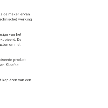
ls de maker ervan
echnische) werking
esign van het
ekopieerd. De
ucten en niet
ootsende product
an. Slaafse
t kopiëren van een