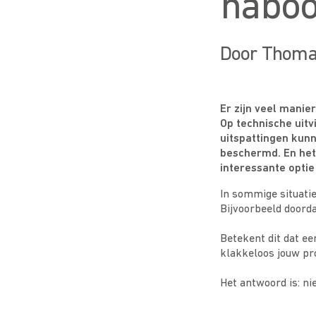
naboo
Door Thom
Er zijn veel mani
Op technische uitv
uitspattingen kun
beschermd. En he
interessante optie 
In sommige situati
Bijvoorbeeld doorda
Betekent dit dat e
klakkeloos jouw pr
Het antwoord is: ni