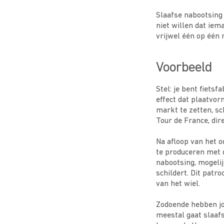
Slaafse nabootsing 
niet willen dat iem
vrijwel één op één 
Voorbeeld
Stel: je bent fiets
effect dat plaatvor
markt te zetten, sc
Tour de France, dire
Na afloop van het o
te produceren met d
nabootsing, mogeli
schildert. Dit patr
van het wiel.
Zodoende hebben jo
meestal gaat slaaf