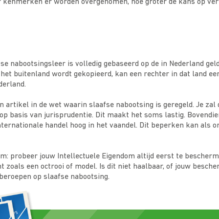
 kenmerken er worden overgenomen, hoe groter de kans op ver
fse nabootsingsleer is volledig gebaseerd op de in Nederland ge
 het buitenland wordt gekopieerd, kan een rechter in dat land ee
derland.
n artikel in de wet waarin slaafse nabootsing is geregeld. Je zal
p basis van jurisprudentie. Dit maakt het soms lastig. Bovendien
nternationale handel hoog in het vaandel. Dit beperken kan als 
om: probeer jouw Intellectuele Eigendom altijd eerst te bescher
t zoals een octrooi of model. Is dit niet haalbaar, of jouw besch
 beroepen op slaafse nabootsing.