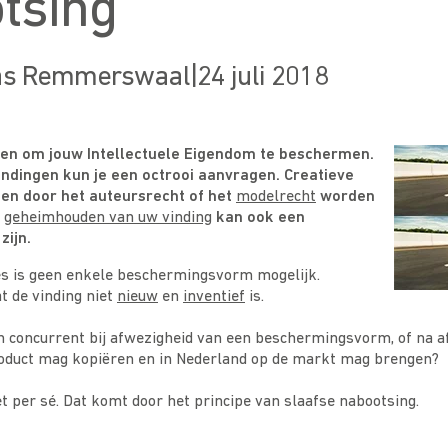
tsing
as Remmerswaal
|
24 juli 2018
eren om jouw Intellectuele Eigendom te beschermen.
indingen kun je een octrooi aanvragen. Creatieve
nen door het auteursrecht of het
modelrecht
worden
t
geheimhouden van uw vinding
kan ook een
zijn.
es is geen enkele beschermingsvorm mogelijk.
t de vinding niet
nieuw
en
inventief
is.
en concurrent bij afwezigheid van een beschermingsvorm, of na a
oduct mag kopiëren en in Nederland op de markt mag brengen?
et per sé. Dat komt door het principe van slaafse nabootsing.