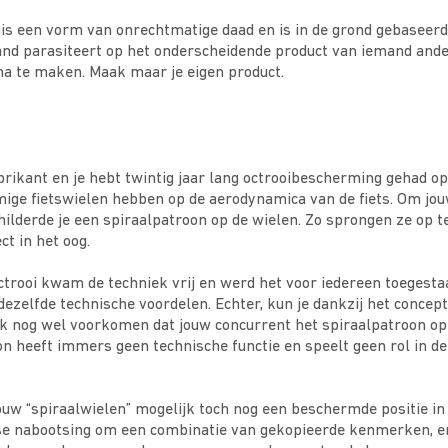
is een vorm van onrechtmatige daad en is in de grond gebaseerd
and parasiteert op het onderscheidende product van iemand ande
na te maken. Maak maar je eigen product.
fabrikant en je hebt twintig jaar lang octrooibescherming gehad o
mige fietswielen hebben op de aerodynamica van de fiets. Om jou
hilderde je een spiraalpatroon op de wielen. Zo sprongen ze op tel
ct in het oog.
ctrooi kwam de techniek vrij en werd het voor iedereen toegest
ezelfde technische voordelen. Echter, kun je dankzij het concept
jk nog wel voorkomen dat jouw concurrent het spiraalpatroon op
oon heeft immers geen technische functie en speelt geen rol in 
uw “spiraalwielen” mogelijk toch nog een beschermde positie in 
se nabootsing om een combinatie van gekopieerde kenmerken, e