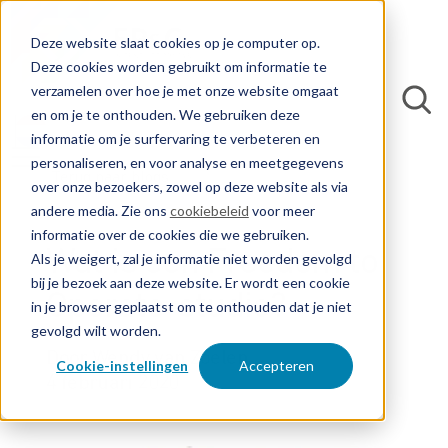
Deze website slaat cookies op je computer op.
Deze cookies worden gebruikt om informatie te
verzamelen over hoe je met onze website omgaat
en om je te onthouden. We gebruiken deze
informatie om je surfervaring te verbeteren en
personaliseren, en voor analyse en meetgegevens
Terug naar blogs
over onze bezoekers, zowel op deze website als via
andere media. Zie ons
cookiebeleid
voor meer
informatie over de cookies die we gebruiken.
Wat is een Freedom to
Als je weigert, zal je informatie niet worden gevolgd
bij je bezoek aan deze website. Er wordt een cookie
Operate-studie?
in je browser geplaatst om te onthouden dat je niet
gevolgd wilt worden.
Door Wendy van Zoelen
Cookie-instellingen
Accepteren
4 februari 2020